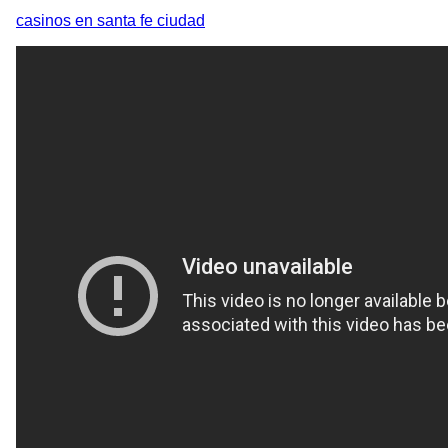
casinos en santa fe ciudad