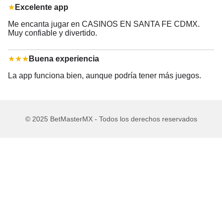
Excelente app
★
Me encanta jugar en CASINOS EN SANTA FE CDMX.
Muy confiable y divertido.
Buena experiencia
★★★
La app funciona bien, aunque podría tener más juegos.
© 2025 BetMasterMX - Todos los derechos reservados